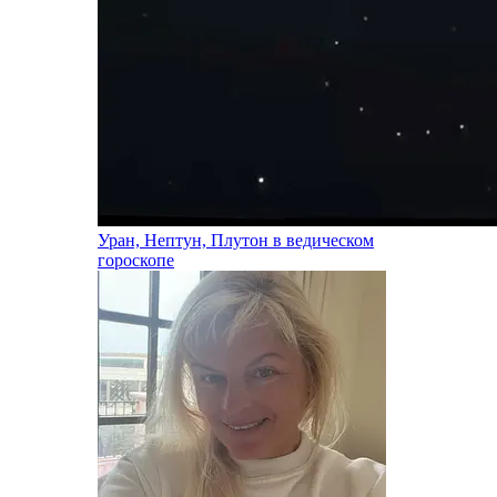
Уран, Нептун, Плутон в ведическом
гороскопе