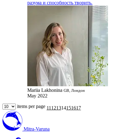
разума и способность творить.
Mariia Lakhonina
GB, Лондон
May 2022
items per page
11
12
13
14
15
16
17
Mitra-Varuna