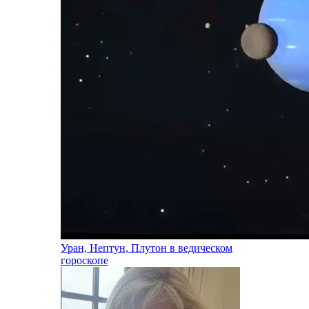
Уран, Нептун, Плутон в ведическом
гороскопе