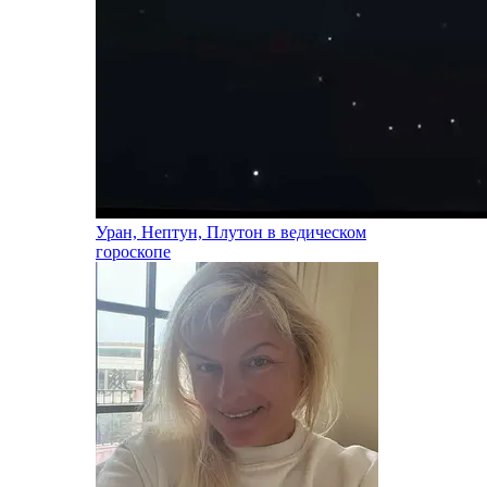
Уран, Нептун, Плутон в ведическом
гороскопе