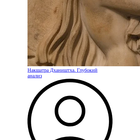
Накшатра Дхаништха. Глубокий
анализ