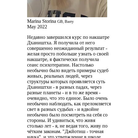
Marina Storina
GB, Barry
May 2022
Недавно завершился курс по накшатре
Дхаништха. Я получила от него
совершенно неожиданный результат -
желая просто побольше узнать о своей
накшатре, я фактически получила
сеанс психотерапии. Настолько
необычно было видеть примеры судеб
живых, реальных людей, через
структуры которых проявляется суть
Дхаништхи - в разных падах, через
разные планеты - и в то же время -
очевидно, что это единое. Было очень
необычно наблюдать, как преломляется
свет в разных судьбах - и вдвойне
необычно было посмотреть на себя со
стороны. И удивиться, что живя
столько лет - я, не ведая того, живу по
чётким законам. "Джйотиш - точная
наука", и это утверждение в школе