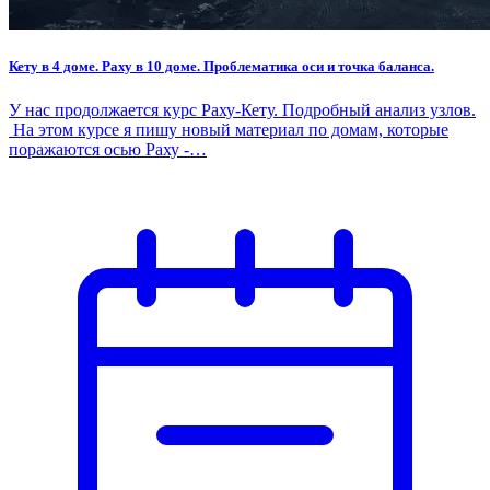
Кету в 4 доме. Раху в 10 доме. Проблематика оси и точка баланса.
У нас продолжается курс Раху-Кету. Подробный анализ узлов.
На этом курсе я пишу новый материал по домам, которые
поражаются осью Раху -…