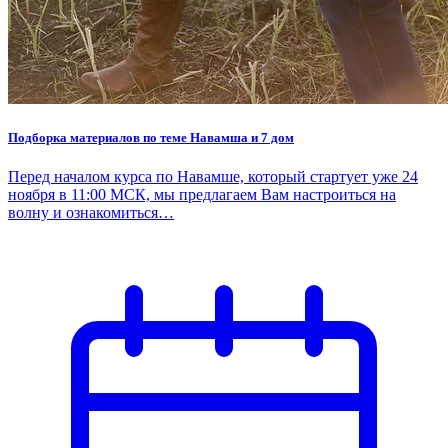
Подборка материалов по теме Навамша и 7 дом
Перед началом курса по Навамше, который стартует уже 24
ноября в 11:00 МСК, мы предлагаем Вам настроиться на
волну и ознакомиться…