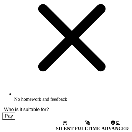
No homework and feedback
Who is it suitable for?
Pay
🚀
🧑‍💻
😶
FULLTIME
ADVANCED
SILENT