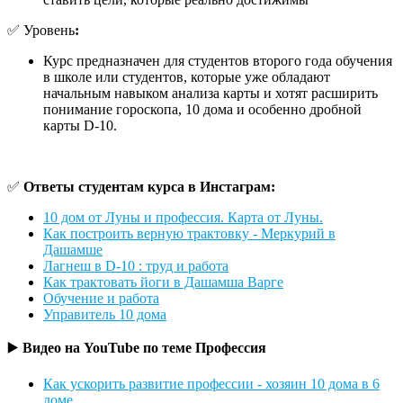
✅ Уровень
:
Курс предназначен для студентов второго года обучения
в школе или студентов, которые уже обладают
начальным навыком анализа карты и хотят расширить
понимание гороскопа, 10 дома и особенно дробной
карты D-10.
✅
Ответы студентам курса в Инстаграм:
10 дом от Луны и профессия. Карта от Луны.
Как построить верную трактовку - Меркурий в
Дашамше
Лагнеш в D-10 : труд и работа
Как трактовать йоги в Дашамша Варге
Обучение и работа
Управитель 10 дома
▶️
Видео на YouTube по теме Профессия
Как ускорить развитие профессии - хозяин 10 дома в 6
доме