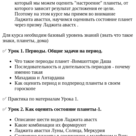
который мы можем оценить "настроение" планеты, от
которого зависит результат достижения ее цели.
Поэтому на этом курсе мы примем во внимание
Ладжита авастхи, научимся оценивать состояние планет
через призму Ладжита авастх .
Для курса необходим базовый уровень знаний (знать что такое
знаки, планеты, дома)
✅
Урок 1.
Периоды. Общие задачи на период.
Что такое периоды планет -Вимшоттари Даша
Последовательность и длительность периодов - почему
именно такая
Махадаша и Антардаша
Как оценить период и подпериод планеты в своем
гороскопе
✅ Практика по материалам Урока 1.
✅
Урок 2. Как оценить состояние планеты-1.
Описание шести видов Ладжита авастх
Какие комбинации их формируют
Ладжита авастхи Луны, Солнца, Меркурия
Состояние планеты в соединении с малефиком и Раху