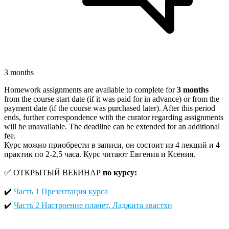
3 months
Homework assignments are available to complete for
3 months
from the course start date (if it was paid for in advance) or from the
payment date (if the course was purchased later). After this period
ends, further correspondence with the curator regarding assignments
will be unavailable. The deadline can be extended for an additional
fee.
Курс можно приобрести в записи, он состоит из 4 лекций и 4
практик по 2-2,5 часа. Курс читают Евгения и Ксения.
✅ ОТКРЫТЫЙ ВЕБИНАР
по курсу:
✔️
Часть 1 Презентация курса
✔️
Часть 2 Настроение планет, Ладжита авастхи