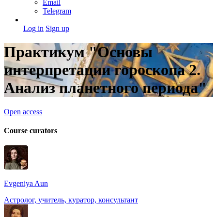
Email
Telegram
Log in
Sign up
Практикум "Основы
интерпретации гороскопа 2.
Анализ планетного периода"
Open access
Course curators
Evgeniya Aun
Астролог, учитель, куратор, консультант