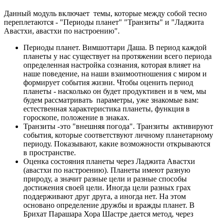
Данный модуль включает темы, которые между собой тесно
переплетаются - "Периоды планет" "Транзиты" и "Ладжита
Авастхи, авастхи по настроению".
Периоды планет. Вимшоттари Даша. В период каждой
планеты у нас существует на протяжении всего периода
определенная настройка сознания, которая влияет на
наше поведение, на наши взаимоотношения с миром и
формирует события жизни. Чтобы оценить период
планеты - насколько он будет продуктивен и в чем, мы
будем рассматривать параметры, уже знакомые вам:
естественная характеристика планеты, функция в
гороскопе, положение в знаках.
Транзиты -это "внешняя погода". Транзиты активируют
события, которые соответствуют личному планетарному
периоду. Показывают, какие возможности открываются
в пространстве.
Оценка состояния планеты через Ладжита Авастхи
(авастхи по настроению). Планеты имеют разную
природу, а значит разные цели и разные способы
достижения своей цели. Иногда цели разных грах
поддерживают друг друга, а иногда нет. На этом
основано определение дружбы и вражды планет. В
Брихат Парашара Хора Шастре дается метод, через